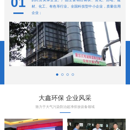
01
0
的民营实体企业。产品主要销往钢铁、焦化、热电、建
材、化工、有色等行业。全国科技型中小企业，质量信用
企业；
大鑫环保 企业风采
致力于大气污染防治超净排放设备领域