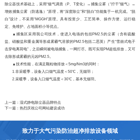
除尘器技术基础上，采用“烟气调质（P、T变化）→捕集尘雾（“拧干”烟气）→
增效捕集尘雾（防逃逸）”原理，将“深度除尘”和“脱白”功能集于一机完成。“脱
白”设计，不采用“MGGH”原理。具有投资少、工艺简单、操作方便、运行稳
定、免维护、占地面积小等优点。
▲捕集区采用我公司技术，使进入电场的包括PM2.5的尘雾（含有硫酸
盐、硝酸盐和重金属等形成雾霾气溶胶的PM2.5包括二恶英）产生“雪崩式电子
击穿电离荷电”，之后瞬间被电场捕集，一网打尽。既可实现PM超低排放，又可
去除形成雾霾的元凶PM2.5。
▲技术性能，在满足颗粒物排放＜5mg/Nm3的同时：
1.非采暖季，设备入口烟气温度＜50℃，无烟羽；
2.采暖季，设备入口烟气温度＜30℃，基本无烟羽。
上一篇：
湿式静电除尘器品牌特点
下一篇：
热烈庆祝公司网站建设成功
致力于大气污染防治超净排放设备领域