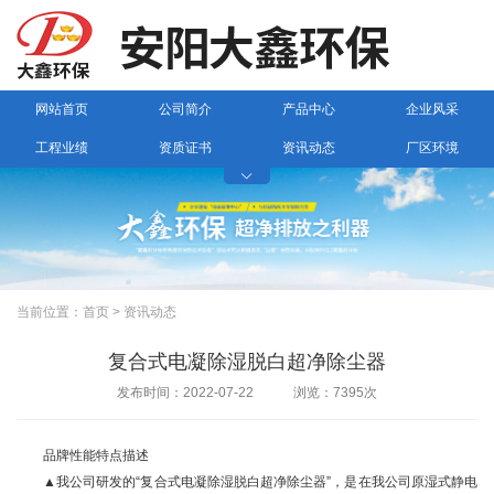
网站首页
公司简介
产品中心
企业风采
工程业绩
资质证书
资讯动态
厂区环境

联系我们
当前位置：
首页
>
资讯动态
复合式电凝除湿脱白超净除尘器
发布时间：2022-07-22 浏览：7395次
品牌性能特点描述
▲我公司研发的“复合式电凝除湿脱白超净除尘器”，是在我公司原湿式静电